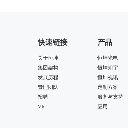
5050-00-1g-4
Matrix-HK-JZ-50@10-
144X42-5050-00-1g-4
快速链接
产品
Matrix-HK-JZ-50@09-
124X150-5050-#0-1g-4
关于恒坤
恒坤光电
集团架构
恒坤朗宇
Matrix-HK-JZ-50@12-
24X88-5050-#0-1g-4
发展历程
恒坤视讯
管理团队
定制方案
招聘
服务与支持
VR
应用