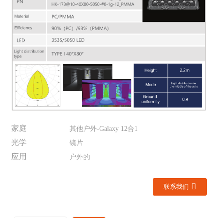
家庭
其他户外-Galaxy 12合1
光学
镜片
应用
户外的
联系我们