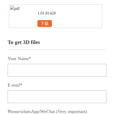
1.01.81428
下载
To get 3D files
Your Name*
E-mail*
Phone/whatsApp/WeChat (Very important)