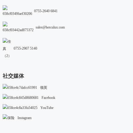
0755-2640 6841
sales@herculux.com
0755-2907 5140
社交媒体
领英
Facebook
YouTube
Instagram