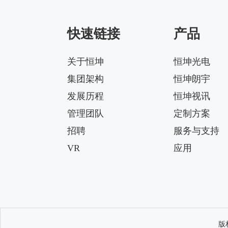
144X42-5050-00-1g-4
快速链接
产品
Matrix-HK-JZ-50@09-
124X150-5050-#0-1g-4
关于恒坤
恒坤光电
集团架构
恒坤朗宇
Matrix-HK-JZ-50@12-
24X88-5050-#0-1g-4
发展历程
恒坤视讯
管理团队
定制方案
招聘
服务与支持
VR
应用
版