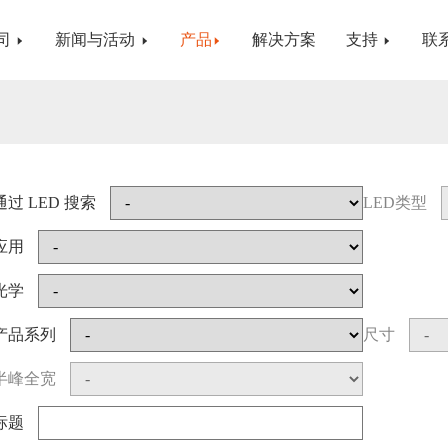
司
新闻与活动
产品
解决方案
支持
联
通过 LED 搜索
LED类型
应用
光学
产品系列
尺寸
半峰全宽
标题