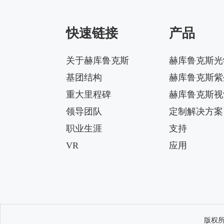
144X42-5050-00-1g-4
快速链接
产品
Matrix-HK-JZ-50@09-
124X150-5050-#0-1g-4
关于赫库鲁克斯
赫库鲁克斯光
基团结构
赫库鲁克斯紫
Matrix-HK-JZ-50@12-
24X88-5050-#0-1g-4
重大里程碑
赫库鲁克斯视
领导团队
定制解决方案
职业生涯
支持
VR
应用
版权所