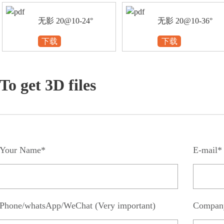
无影 20@10-24°
无影 20@10-36°
下载
下载
To get 3D files
Your Name*
E-mail*
Phone/whatsApp/WeChat (Very important)
Compan