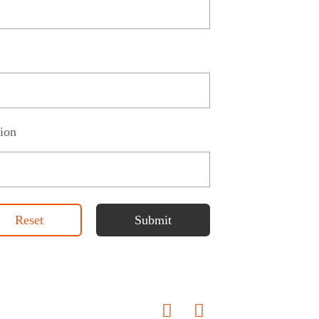
ion
Reset
Submit