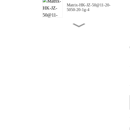
Matrix-HK-JZ-50@11-20-
5050-20-1g-4
Matrix-HK-JZ-50@16-18-
5050-00-1g-4
Matrix-HK-JZ-50@10-
144X42-5050-00-1g-4
Matrix-HK-JZ-50@09-
124X150-5050-#0-1g-4
Matrix-HK-JZ-50@12-
24X88-5050-#0-1g-4