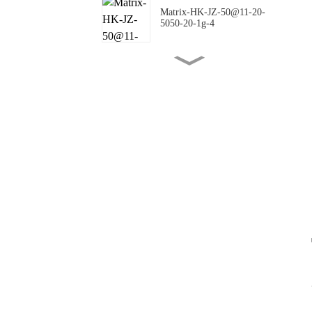
Matrix-HK-JZ-50@11-20-
5050-20-1g-4
Matrix-HK-JZ-50@16-18-
5050-00-1g-4
Matrix-HK-JZ-50@10-
144X42-5050-00-1g-4
Matrix-HK-JZ-50@09-
124X150-5050-#0-1g-4
Matrix-HK-JZ-50@12-
24X88-5050-#0-1g-4