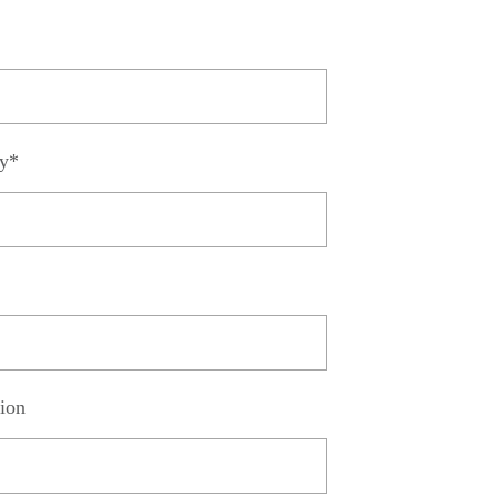
y*
ion