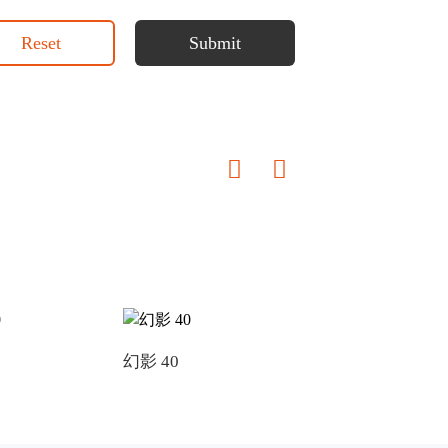
Reset
Submit
幻影 40