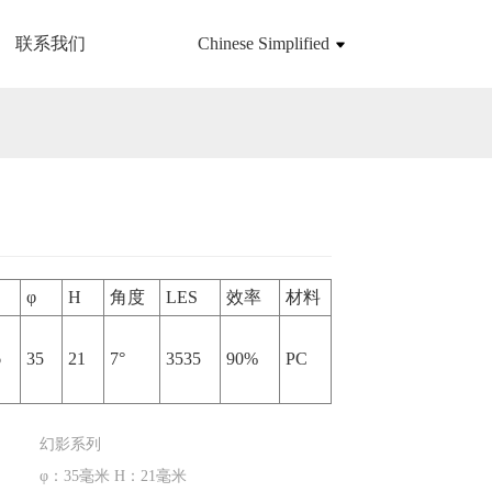
联系我们
Chinese Simplified
Loading...
Loading...
φ
H
角度
LES
效率
材料
6
35
21
7°
3535
90%
PC
幻影系列
φ：35毫米 H：21毫米